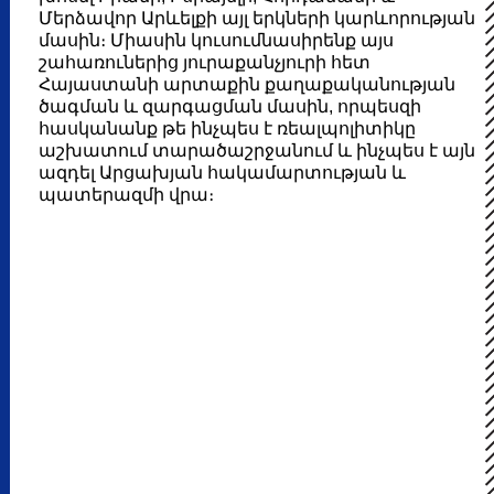
Մերձավոր Արևելքի այլ երկների կարևորության
մասին։ Միասին կուսումնասիրենք այս
շահառուներից յուրաքանչյուրի հետ
Հայաստանի արտաքին քաղաքականության
ծագման և զարգացման մասին, որպեսզի
հասկանանք թե ինչպես է ռեալպոլիտիկը
աշխատում տարածաշրջանում և ինչպես է այն
ազդել Արցախյան հակամարտության և
պատերազմի վրա։