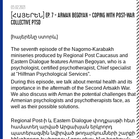
05.02.2021
[ՀԱՅԵՐԵՆ] EP. 7 - ARMAN BEGOYAN - COPING WITH POST-WAR
COLLECTIVE PTSD
[հայերենը ստորև]
The seventh episode of the Nagorno-Karabakh
miniseries produced by Regional Post Caucasus and
Eastern Dialogue features Arman Begoyan, who is a
psychologist, certified psychotherapist, Chief specialist
at "Hilfman Psychological Services”.
During this episode, we talk about mental health and its
importance in the aftermath of the Second Artsakh War.
We also discuss with Arman the potential challenges that
Armenian psychologists and psychotherapists face, as
well as their possible solutions.
Regional Post-ի և Eastern Dialogue փոդքասթի հետ
համատեղ արված Արցախյան երկրորդ
պատերազմին նվիրված թողարկումների շարքի