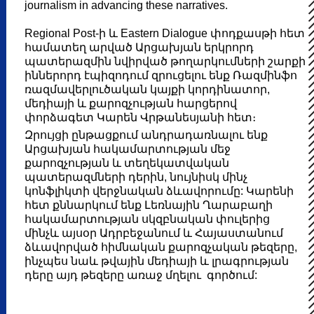
journalism in advancing these narratives.
Regional Post-ի և Eastern Dialogue փոդքասթի հետ
համատեղ արված Արցախյան երկրորդ
պատերազմին նվիրված թողարկումների շարքի
իններորդ էպիզոդում զրուցելու ենք Ռազմինֆո
ռազմավերլուծական կայքի կորդինատոր,
մեդիայի և քարոզչության հարցերով
փորձագետ Կարեն Վրթանեսյանի հետ։
Զրույցի ընթացքում անդրադառնալու ենք
Արցախյան հակամարտության մեջ
քարոզչության և տեղեկատվական
պատերազմների դերին, նույնիսկ մինչ
կոնֆլիկտի վերջնական ձևավորումը: Կարենի
հետ քննարկում ենք Լեռնային Ղարաբաղի
հակամարտության սկզբնական փուլերից
մինչև այսօր Ադրբեջանում և Հայաստանում
ձևավորված հիմնական քարոզչական թեզերը,
ինչպես նաև թվային մեդիայի և լրագրության
դերը այդ թեզերը առաջ մղելու գործում: