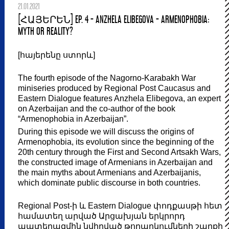
21.01.2021
[ՀԱՅԵՐԵՆ] EP. 4 - ANZHELA ELIBEGOVA - ARMENOPHOBIA:
MYTH OR REALITY?
[հայերենը ստորև]
The fourth episode of the Nagorno-Karabakh War
miniseries produced by Regional Post Caucasus and
Eastern Dialogue features Anzhela Elibegova, an expert
on Azerbaijan and the co-author of the book
“Armenophobia in Azerbaijan”.
During this episode we will discuss the origins of
Armenophobia, its evolution since the beginning of the
20th century through the First and Second Artsakh Wars,
the constructed image of Armenians in Azerbaijan and
the main myths about Armenians and Azerbaijanis,
which dominate public discourse in both countries.
Regional Post-ի և Eastern Dialogue փոդքասթի հետ
համատեղ արված Արցախյան երկրորդ
պատերազմին նվիրված թողարկումների շարքի