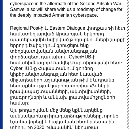
cyberspace in the aftermath of the Second Artsakh War.
Samvel also will share with us a roadmap of change for
the deeply impacted Armenian cyberspace.
Regional Post-ի և Eastern Dialogue փոդքասթի հետ
համատեղ արված Արցախյան երկրորդ
պատերազմին նվիրված թողարկումների շարքի
երրորդ էպիզոդում զրուցելու ենք
տեղեկատվական անվտանգության
փորձագետ, դասախոս, CyberHUB-ի
համահիմնադիր Սամվել Մարտիրոսյանի հետ։
CyberHUB-ը Հայաստանում գործող
կիբերանվտանգության հետ կապված
միջադեպերի աջակցության թիմ է և դրանց
հետաքննության լաբորատորիա ՀԿ-ների,
իրավապաշտպանների, ակտիվիստների,
լրագրողների և անկախ լրատվամիջոցների
համար։
Այս թողարկման մեջ մենք կքննարկենք
ամենակարևոր իրադարձությունները, որոնք
նշանավորեցին հայկական ինտերնետային
տիրույթը 2020 թվականին՝ ներառյալ