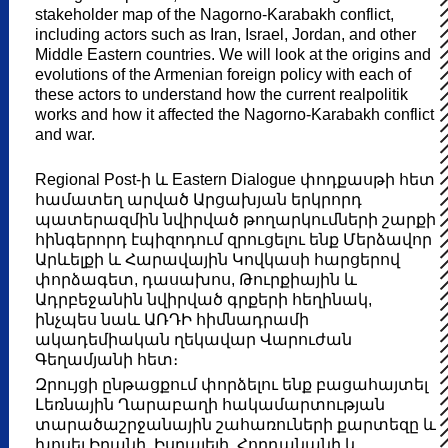
stakeholder map of the Nagorno-Karabakh conflict,
including actors such as Iran, Israel, Jordan, and other
Middle Eastern countries. We will look at the origins and
evolutions of the Armenian foreign policy with each of
these actors to understand how the current realpolitik
works and how it affected the Nagorno-Karabakh conflict
and war.
Regional Post-ի և Eastern Dialogue փոդքասթի հետ
համատեղ արված Արցախյան երկրորդ
պատերազմին նվիրված թողարկումների շարքի
հինգերորդ էպիզոդում զրուցելու ենք Մերձավոր
Արևելքի և Հարավային Կովկասի հարցերով
փորձագետ, դասախոս, Թուրքիային և
Ադրբեջանին նվիրված գրքերի հեղինակ,
ինչպես նաև ԱՌԴԻ հիմնադրամի
ակադեմիական ղեկավար Վարուժան
Գեղամյանի հետ։
Զրույցի ընթացքում փորձելու ենք բացահայտել
Լեռնային Ղարաբաղի հակամարտության
տարածաշրջանային շահառուների քարտեզը և
խոսել Իրանի, Իսրայելի, Հորդանանի և