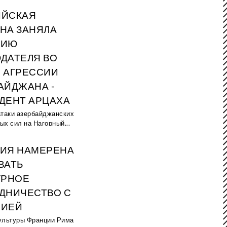
ИЙСКАЯ
НА ЗАНЯЛА
ЦИЮ
ДАТЕЛЯ ВО
 АГРЕССИИ
АЙДЖАНА -
ДЕНТ АРЦАХА
атаки азербайджанских
х сил на Нагорный...
ИЯ НАМЕРЕНА
ВАТЬ
УРНОЕ
ДНИЧЕСТВО С
НИЕЙ
ультуры Франции Рима