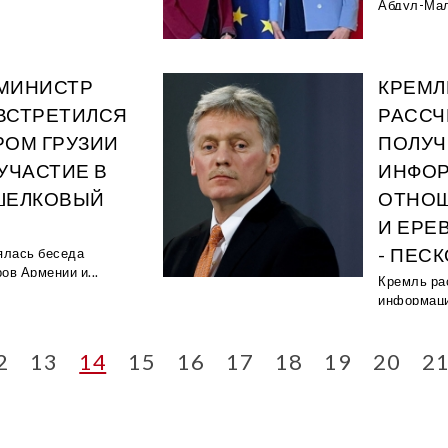
Абдул-Мала
МИНИСТР
КРЕМЛ
ВСТРЕТИЛСЯ
РАССЧ
РОМ ГРУЗИИ
ПОЛУЧ
УЧАСТИЕ В
ИНФО
ШЕЛКОВЫЙ
ОТНО
И ЕРЕ
- ПЕС
ялась беседа
ов Армении и...
Кремль ра
информаци
2
13
14
15
16
17
18
19
20
2