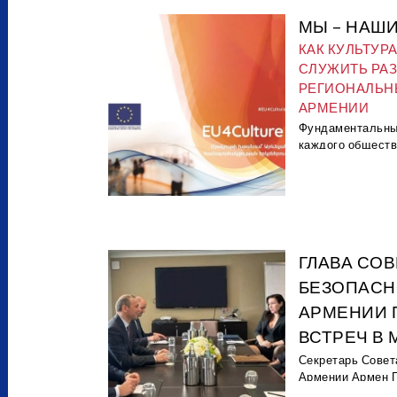
МЫ – НАШ
КАК КУЛЬТУР
СЛУЖИТЬ РА
РЕГИОНАЛЬН
АРМЕНИИ
Фундаментальны
каждого общества
ГЛАВА СОВ
БЕЗОПАСН
АРМЕНИИ 
ВСТРЕЧ В 
Секретарь Совет
Армении Армен Гр