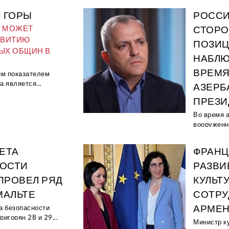
И ГОРЫ
РОСС
А МОЖЕТ
СТОРО
ЗВИТИЮ
ПОЗИ
ЫХ ОБЩИН В
НАБЛЮ
ВРЕМЯ
м показателем
 является...
АЗЕРБ
ПРЕЗИ
Во время 
вооруженны
ЕТА
ФРАНЦ
ОСТИ
РАЗВИ
ПРОВЕЛ РЯД
КУЛЬТ
МАЛЬТЕ
СОТРУ
АРМЕ
а безопасности
игорян 28 и 29...
Министр к