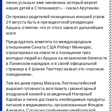
лично услышат имя чиновника, который вернет
наших детей в Степанакерт», - сказал Арутюнян.
Он призвал родителей похищенных юношей утром
29 августа быть в президентской резиденции
Арцаха, отметив, что от этого зависят дальнейшие
шаги.
Председатель комитета по международным
отношениям Сената США Роберт Менендес,
отреагировал на новости о похищении трех
молодых людей из Арцаха на незаконном блокпосте
в Лачинском коридоре, и в своей официальной
странице в Х (ранее Твиттер) назвал это «гнусным
поведением».
Тем же днем принц Михаэль Лихтенштейнский
выразил готовность возглавить гуманитарный
воздушный конвой в осажденный Нагорный
Карабах и лично доставить необходимые продукты
питания и медикаменты, организованные Фондом
Азнавура. Согласно сообщению швейцарской