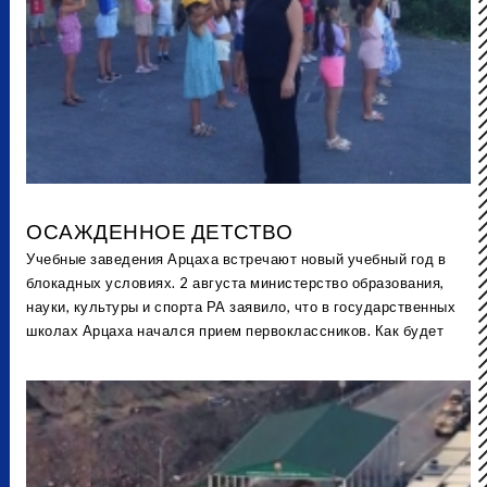
ОСАЖДЕННОЕ ДЕТСТВО
Учебные заведения Арцаха встречают новый учебный год в
блокадных условиях. 2 августа министерство образования,
науки, культуры и спорта РА заявило, что в государственных
школах Арцаха начался прием первоклассников. Как будет
организован образовательный процесс, как дети будут
добираться до школы, смогут ли недоедающие дети посещать
занятия? Именно эти вопросы волнуют сегодня матерей
Арцаха.