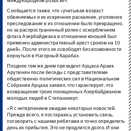
международном розыске».
Сообщается также, что «учитывая возраст
обвиняемых и их искреннее раскаяние, уголовное
преследование в их отношении было прекращено,
но за распространенный ролик с оскорблением
флага Азербайджана в отношении юношей был
применен административный арест сроком на 10
дней». После этого их освободят без возможности
вернуться в Нагорный Карабах.
Позднее тем же днем президент Арцаха Араик
Арутюнян после беседы с представителями
общественно-политических сил в Национальном
Собрании Арцаха заявил, что гарантирует, что
возвращение троих похищенных Азербайджаном
молодых людей в Степанакерт.
«Я с нетерпением ожидаю некоторых новостей.
Прежде всего, я постараюсь установить связь,
поговорить с нашими ребятами и точно определить
день их прибытия. Это не продлится долго. И они